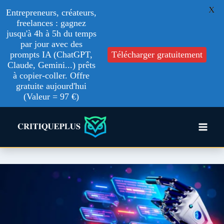
X
Entrepreneurs, créateurs,
freelances : gagnez
jusqu'à 4h à 5h du temps
par jour avec des
prompts IA (ChatGPT,
Télécharger gratuitement
Claude, Gemini...) prêts
à copier-coller. Offre
gratuite aujourd'hui
(Valeur = 97 €)
Aller
au
contenu