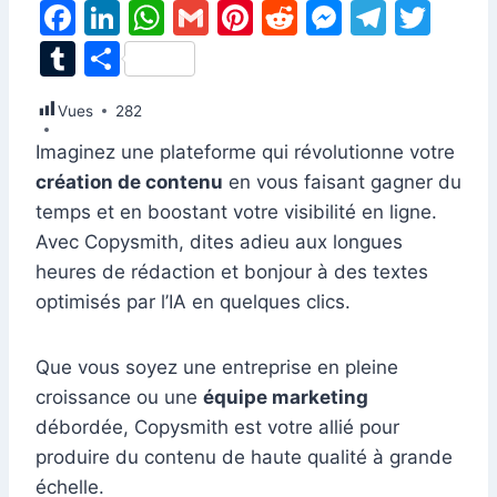
F
Li
W
G
Pi
R
M
T
T
a
n
h
m
nt
e
e
el
w
T
P
c
k
at
ai
er
d
s
e
itt
u
ar
Vues
e
282
e
s
l
e
di
s
gr
er
m
ta
b
dI
A
st
t
e
a
Imaginez une plateforme qui révolutionne votre
bl
g
création de contenu
en vous faisant gagner du
o
n
p
n
m
r
er
temps et en boostant votre visibilité en ligne.
o
p
g
Avec Copysmith, dites adieu aux longues
k
er
heures de rédaction et bonjour à des textes
optimisés par l’IA en quelques clics.
Que vous soyez une entreprise en pleine
croissance ou une
équipe marketing
débordée, Copysmith est votre allié pour
produire du contenu de haute qualité à grande
échelle.