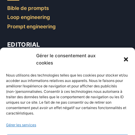
Bible de prompts
Loop engineering
Prompt engineering
EDITORIAL
Gérer le consentement aux
Blog
cookies
Comparatifs
Nous utilisons des technologies telles que les cookies pour stocker et/ou
Formations
accéder aux informations relatives aux appareils. Nous le faisons pour
améliorer l’expérience de navigation et pour afficher des publicités
Newsletter
(non-)personnalisées. Consentir à ces technologies nous autorisera à
Équipe éditoriale
traiter des données telles que le comportement de navigation ou les ID
uniques sur ce site. Le fait de ne pas consentir ou de retirer son
Politique éditoriale
consentement peut avoir un effet négatif sur certaines fonctonnalités et
caractéristiques.
Méthodologie de test
Transparence et affiliation
Gérer les services
CritiquePlus dans les médias