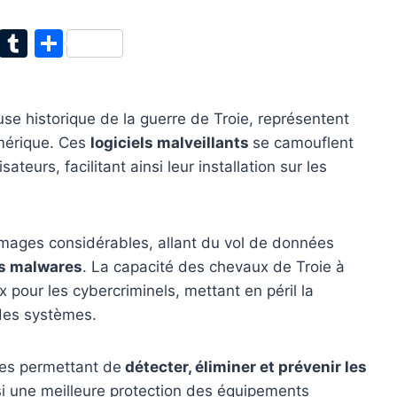
T
T
P
w
u
ar
itt
m
ta
ruse historique de la guerre de Troie, représentent
er
bl
g
mérique. Ces
logiciels malveillants
se camouflent
r
er
ateurs, facilitant ainsi leur installation sur les
mmages considérables, allant du vol de données
res malwares
. La capacité des chevaux de Troie à
 pour les cybercriminels, mettant en péril la
 des systèmes.
ies permettant de
détecter, éliminer et prévenir les
si une meilleure protection des équipements