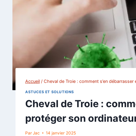
Accueil
/
Cheval de Troie : comment s’en débarrasser e
ASTUCES ET SOLUTIONS
Cheval de Troie : comm
protéger son ordinateur
Par
Jac
14 janvier 2025