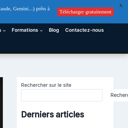
X
aude, Gemini...) prêts à
Télécharger gratuitement
s
Formations
Blog
Contactez-nous
Rechercher sur le site
Recher
Derniers articles