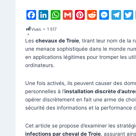
F
Li
W
G
Pi
R
M
T
a
n
h
m
nt
e
e
el
Vues
1 517
c
k
at
ai
er
d
s
e
Les
chevaux de Troie
, tirant leur nom de la 
e
e
s
l
e
di
s
gr
une menace sophistiquée dans le monde nu
b
dI
A
st
t
e
a
en applications légitimes pour tromper les utilis
o
n
p
n
m
ordinateurs.
o
p
g
k
er
Une fois activés, ils peuvent causer des do
personnelles à l’
installation discrète d’aut
opérer discrètement en fait une arme de choix
sécurité des informations et la performance
Cet article se propose d’examiner les stratég
infections par cheval de Troie
, assurant ain