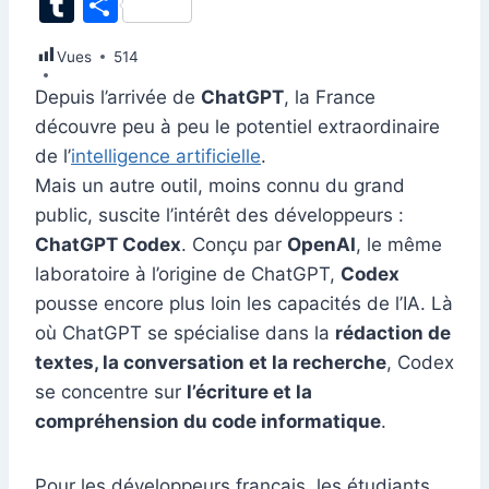
T
P
c
k
at
ai
er
d
s
e
itt
u
ar
Vues
e
514
e
s
l
e
di
s
gr
er
m
ta
b
dI
A
st
t
e
a
Depuis l’arrivée de
ChatGPT
, la France
bl
g
découvre peu à peu le potentiel extraordinaire
o
n
p
n
m
r
er
de l’
intelligence artificielle
.
o
p
g
Mais un autre outil, moins connu du grand
k
er
public, suscite l’intérêt des développeurs :
ChatGPT Codex
. Conçu par
OpenAI
, le même
laboratoire à l’origine de ChatGPT,
Codex
pousse encore plus loin les capacités de l’IA. Là
où ChatGPT se spécialise dans la
rédaction de
textes, la conversation et la recherche
, Codex
se concentre sur
l’écriture et la
compréhension du code informatique
.
Pour les développeurs français, les étudiants