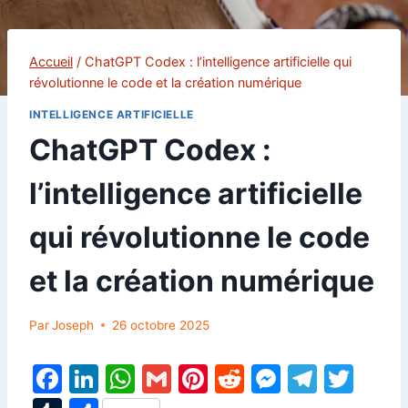
Accueil
/
ChatGPT Codex : l’intelligence artificielle qui
révolutionne le code et la création numérique
INTELLIGENCE ARTIFICIELLE
ChatGPT Codex :
l’intelligence artificielle
qui révolutionne le code
et la création numérique
Par
Joseph
26 octobre 2025
F
Li
W
G
Pi
R
M
T
T
a
n
h
m
nt
e
e
el
w