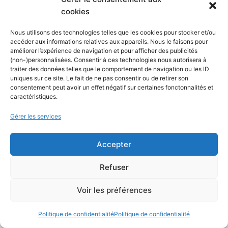
ChatGPT Atlas :
Prompt ChatGPT : le
cookies
de
OpenAI lance un
secret pour exploiter
Nous utilisons des technologies telles que les cookies pour stocker et/ou
l’article
navigateur Web
toute la puissance de
accéder aux informations relatives aux appareils. Nous le faisons pour
améliorer l’expérience de navigation et pour afficher des publicités
intégrant un assistant
l’intelligence
(non-)personnalisées. Consentir à ces technologies nous autorisera à
intelligent
artificielle
traiter des données telles que le comportement de navigation ou les ID
uniques sur ce site. Le fait de ne pas consentir ou de retirer son
consentement peut avoir un effet négatif sur certaines fonctonnalités et
caractéristiques.
Laisser un commentaire
Gérer les services
Votre adresse e-mail ne sera pas publiée.
Les champs
obligatoires sont indiqués avec
*
Accepter
Refuser
Commentaire
*
Voir les préférences
Politique de confidentialité
Politique de confidentialité