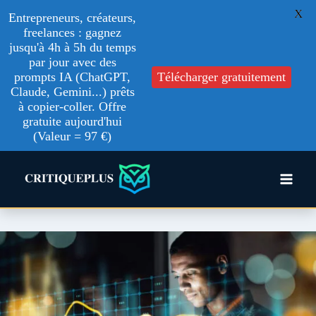
X
Entrepreneurs, créateurs,
freelances : gagnez
jusqu'à 4h à 5h du temps
par jour avec des
prompts IA (ChatGPT,
Télécharger gratuitement
Claude, Gemini...) prêts
à copier-coller. Offre
gratuite aujourd'hui
(Valeur = 97 €)
Aller
au
contenu