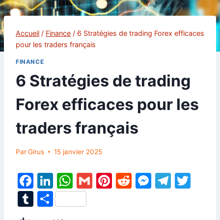
Accueil
/
Finance
/
6 Stratégies de trading Forex efficaces
pour les traders français
FINANCE
6 Stratégies de trading
Forex efficaces pour les
traders français
Par
Girus
15 janvier 2025
F
Li
W
G
Pi
R
M
T
T
a
n
h
m
nt
e
e
el
w
T
P
c
k
at
ai
er
d
s
e
itt
u
ar