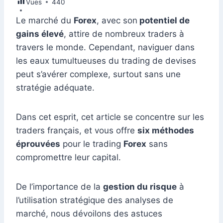
Vues
e
440
e
s
l
e
di
s
gr
er
m
ta
b
dI
A
st
t
e
a
Le marché du
Forex
, avec son
potentiel de
bl
g
gains élevé
, attire de nombreux traders à
o
n
p
n
m
r
er
travers le monde. Cependant, naviguer dans
o
p
g
les eaux tumultueuses du trading de devises
k
er
peut s’avérer complexe, surtout sans une
stratégie adéquate.
Dans cet esprit, cet article se concentre sur les
traders français, et vous offre
six méthodes
éprouvées
pour le trading
Forex
sans
compromettre leur capital.
De l’importance de la
gestion du risque
à
l’utilisation stratégique des analyses de
marché, nous dévoilons des astuces