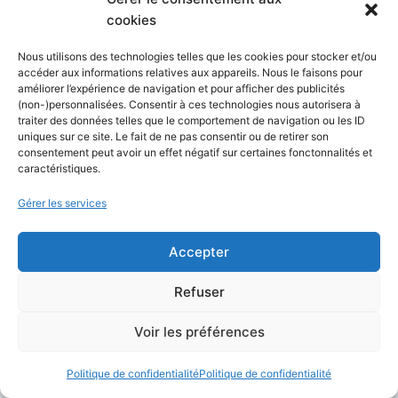
Articles les plus consultés
cookies
Bluetooth : qu’est-ce que cette
Nous utilisons des technologies telles que les cookies pour stocker et/ou
technologie et comment elle fonctionne ?
accéder aux informations relatives aux appareils. Nous le faisons pour
améliorer l’expérience de navigation et pour afficher des publicités
(10 816)
(non-)personnalisées. Consentir à ces technologies nous autorisera à
Amazon Prime : Tout ce qu’il faut savoir
traiter des données telles que le comportement de navigation ou les ID
uniques sur ce site. Le fait de ne pas consentir ou de retirer son
sur les services, le prix, et la gestion de
consentement peut avoir un effet négatif sur certaines fonctonnalités et
votre compte en France
(10 378)
caractéristiques.
Les 10 meilleures plateformes de trading
Gérer les services
en France en 2026, avec ou sans IA
(10 233)
Accepter
Canva : Guide complet d’utilisation pour
les débutants
(9 456)
Refuser
ChatGPT 5 vs Gemini 3 : le duel des
Voir les préférences
titans en 2026, lequel choisir ?
(9 266)
Politique de confidentialité
Politique de confidentialité