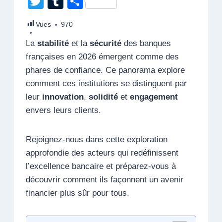
T
T
P
c
k
at
ail
er
d
ss
e
wi
u
ar
Vues
970
e
e
s
e
di
e
gr
tt
m
ta
b
dI
A
st
t
n
a
La
stabilité
et la
sécurité
des banques
er
bl
g
françaises en 2026 émergent comme des
o
n
p
g
m
r
er
phares de confiance. Ce panorama explore
o
p
er
comment ces institutions se distinguent par
k
leur
innovation
,
solidité
et
engagement
envers leurs clients.
Rejoignez-nous dans cette exploration
approfondie des acteurs qui redéfinissent
l’excellence bancaire et préparez-vous à
découvrir comment ils façonnent un avenir
financier plus sûr pour tous.