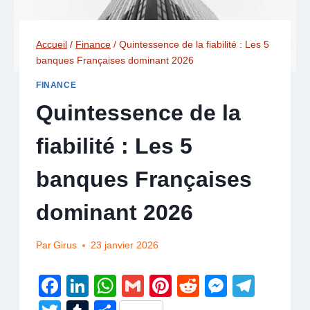
Accueil
/
Finance
/
Quintessence de la fiabilité : Les 5
banques Françaises dominant 2026
FINANCE
Quintessence de la
fiabilité : Les 5
banques Françaises
dominant 2026
Par
Girus
23 janvier 2026
F
Li
W
G
Pi
R
M
T
a
n
h
m
nt
e
e
el