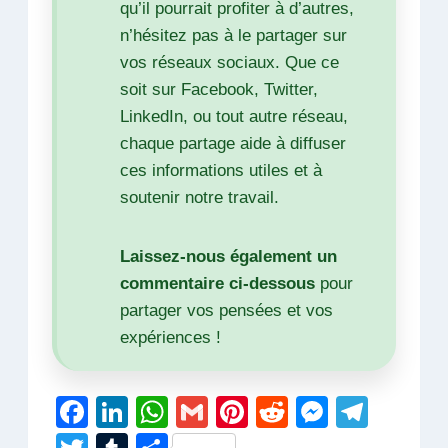
qu’il pourrait profiter à d’autres,
n’hésitez pas à le partager sur
vos réseaux sociaux. Que ce
soit sur Facebook, Twitter,
LinkedIn, ou tout autre réseau,
chaque partage aide à diffuser
ces informations utiles et à
soutenir notre travail.
Laissez-nous également un
commentaire ci-dessous
pour
partager vos pensées et vos
expériences !
F
Li
W
G
Pi
R
M
T
a
n
h
m
nt
e
e
el