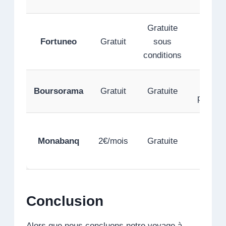
Gratuite
Fortuneo
Gratuit
sous
✔️ Bo
conditions
✔️ Tr
Boursorama
Gratuit
Gratuite
perform
Monabanq
2€/mois
Gratuite
✔️ Bo
Conclusion
Alors que nous concluons notre voyage à