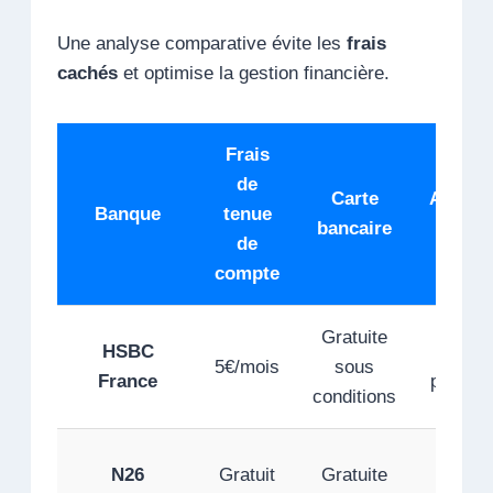
Une analyse comparative évite les
frais
cachés
et optimise la gestion financière.
Frais
de
Carte
Applica
Banque
tenue
bancaire
mobi
de
compte
Gratuite
HSBC
✔️ Tr
5€/mois
sous
France
perform
conditions
✔️
N26
Gratuit
Gratuite
Excell