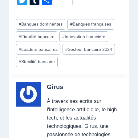
T
T
P
c
k
at
ail
er
d
ss
e
wi
u
ar
e
e
s
e
di
e
gr
tt
m
ta
Étiquettes
#
Banques dominantes
#
Banques françaises
b
dI
A
st
t
n
a
er
bl
g
de
o
n
p
g
m
r
er
#
Fiabilité bancaire
#
Innovation financière
la
o
p
er
publication :
#
Leaders bancaires
#
Secteur bancaire 2024
k
#
Stabilité bancaire
Girus
À travers ses écrits sur
l'intelligence artificielle, le high
tech, et les actualités
technologiques, Girus, une
passionnée de technologies