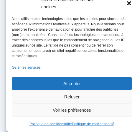
téléphoné trois fois et écrit deux fois (y compris
cookies
par la Poste) mais rien n’y fait, je n’ai même pas
Nous utilisons des technologies telles que les cookies pour stocker et/ou
eu droit à la courtoisie d’une réponse. Et
accéder aux informations relatives aux appareils. Nous le faisons pour
améliorer l’expérience de navigation et pour afficher des publicités
désormais la tentative d’écrire un mail se solde
(non-)personnalisées. Consentir à ces technologies nous autorisera à
par un « pour des raisons techniques , votre
traiter des données telles que le comportement de navigation ou les ID
uniques sur ce site. Le fait de ne pas consentir ou de retirer son
courrier ne peut nous parvenir, réessayez plus
consentement peut avoir un effet négatif sur certaines fonctonnalités et
tard. » Bref, avant de chanter les louanges de
caractéristiques.
cette banque, je vous recommande d’appronfondir
Gérer les services
votre enquête.
Accepter
Répondre
Refuser
Voir les préférences
CritiquePlus
dit :
Politique de confidentialité
Politique de confidentialité
30 mai 2025 à 4h07