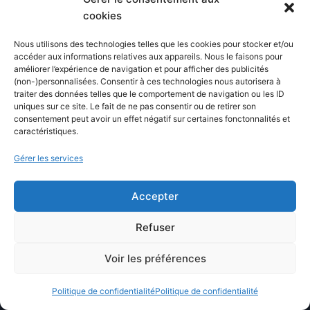
Blog
cookies
Comparatifs
Nous utilisons des technologies telles que les cookies pour stocker et/ou
Formations
accéder aux informations relatives aux appareils. Nous le faisons pour
améliorer l’expérience de navigation et pour afficher des publicités
Newsletter
(non-)personnalisées. Consentir à ces technologies nous autorisera à
Équipe éditoriale
traiter des données telles que le comportement de navigation ou les ID
uniques sur ce site. Le fait de ne pas consentir ou de retirer son
Politique éditoriale
consentement peut avoir un effet négatif sur certaines fonctonnalités et
caractéristiques.
Méthodologie de test
Transparence et affiliation
Gérer les services
CritiquePlus dans les médias
Accepter
LIENS UTILES
Refuser
Contactez-nous
Voir les préférences
Mentions légales
Politique de confidentialité
Politique de confidentialité
À propos de CritiquePlus