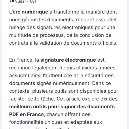
Vues
e
681
e
s
l
e
di
s
gr
er
m
ta
b
dI
A
st
t
e
a
L’
ère numérique
a transformé la manière dont
bl
g
nous gérons les documents, rendant essentiel
o
n
p
n
m
r
er
l’usage des signatures électroniques pour une
o
p
g
multitude de processus, de la conclusion de
k
er
contrats à la validation de documents officiels.
En France, la
signature électronique
est
reconnue légalement depuis plusieurs années,
assurant ainsi l’authenticité et la sécurité des
documents signés numériquement. Dans ce
contexte, plusieurs outils sont disponibles pour
faciliter cette tâche. Cet article explore dix des
meilleurs outils pour signer des documents
PDF en Franc
e, chacun offrant des
fonctionnalités uniques et adaptées aux