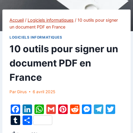
Accueil
/
Logiciels informatiques
/
10 outils pour signer
un document PDF en France
LOGICIELS INFORMATIQUES
10 outils pour signer un
document PDF en
France
Par
Girus
6 avril 2025
F
Li
W
G
Pi
R
M
T
T
a
n
h
m
nt
e
e
el
w
T
P
c
k
at
ai
er
d
s
e
itt
u
ar