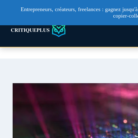
Entrepreneurs, créateurs, freelances : gagnez jusqu
copier-coll
Technologie
Ac
Aller
au
contenu