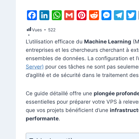
F
Li
W
G
Pi
R
M
T
a
n
h
m
nt
e
e
el
Vues
522
c
k
at
ai
er
d
s
e
L’utilisation efficace du
Machine Learning
(M
e
e
s
l
e
di
s
gr
entreprises et les chercheurs cherchant à ext
b
dI
A
st
t
e
a
ensembles de données. La configuration et l’
o
n
p
n
m
Server)
pour ces tâches ne sont pas seuleme
o
p
g
d’agilité et de sécurité dans le traitement de
k
er
Ce guide détaillé offre une
plongée profond
essentielles pour préparer votre VPS à releve
que vos projets bénéficient d’une
infrastruc
performante
.