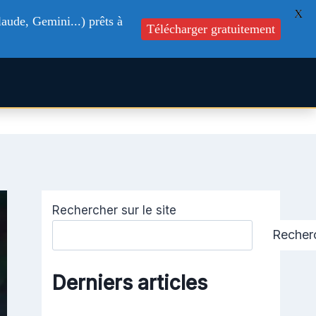
X
aude, Gemini...) prêts à
Télécharger gratuitement
s
Formations
Blog
Contactez-nous
Rechercher sur le site
Recher
Derniers articles