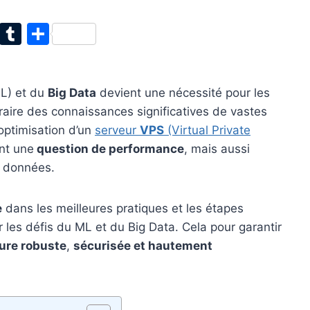
T
T
P
w
u
ar
itt
m
ta
L) et du
Big Data
devient une nécessité pour les
er
bl
g
raire des connaissances significatives de vastes
r
er
optimisation d’un
serveur
VPS
(Virtual Private
nt une
question de performance
, mais aussi
s données.
e
dans les meilleures pratiques et les étapes
r les défis du ML et du Big Data. Cela pour garantir
ture robuste
,
sécurisée et hautement