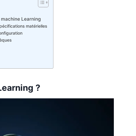
e machine Learning
écifications matérielles
onfiguration
thèques
Learning ?