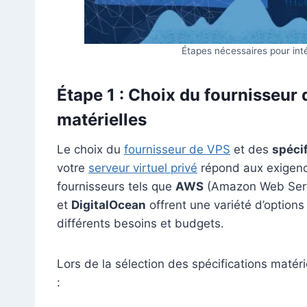
Étapes nécessaires pour int
Étape 1 : Choix du fournisseur 
matérielles
Le choix du
fournisseur de VPS
et des
spécif
votre
serveur virtuel privé
répond aux exigen
fournisseurs tels que
AWS
(Amazon Web Serv
et
DigitalOcean
offrent une variété d’options
différents besoins et budgets.
Lors de la sélection des spécifications matéri
: