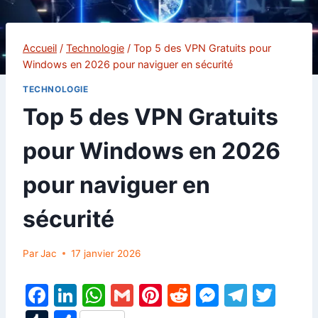
Accueil
/
Technologie
/
Top 5 des VPN Gratuits pour
Windows en 2026 pour naviguer en sécurité
TECHNOLOGIE
Top 5 des VPN Gratuits
pour Windows en 2026
pour naviguer en
sécurité
Par
Jac
17 janvier 2026
F
Li
W
G
Pi
R
M
T
T
a
n
h
m
nt
e
e
el
w