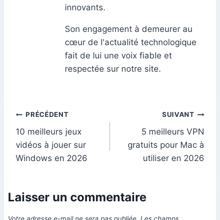
innovants.
Son engagement à demeurer au
cœur de l'actualité technologique
fait de lui une voix fiable et
respectée sur notre site.
Navigation
PRÉCÉDENT
SUIVANT
10 meilleurs jeux
5 meilleurs VPN
de
vidéos à jouer sur
gratuits pour Mac à
l’article
Windows en 2026
utiliser en 2026
Laisser un commentaire
Votre adresse e-mail ne sera pas publiée.
Les champs