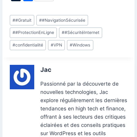
c
k
at
ai
er
d
s
e
itt
u
ar
e
e
s
l
e
di
s
gr
er
m
ta
Étiquettes
#
#Gratuit
#
#NavigationSécurisée
b
dI
A
st
t
e
a
bl
g
de
o
n
p
n
m
r
er
#
#ProtectionEnLigne
#
#SécuritéInternet
la
o
p
g
publication :
#
confidentialité
#
VPN
#
Windows
k
er
Jac
Passionné par la découverte de
nouvelles technologies, Jac
explore régulièrement les dernières
tendances en high tech et finance,
offrant à ses lecteurs des critiques
éclairées et des conseils pratiques
sur WordPress et les outils