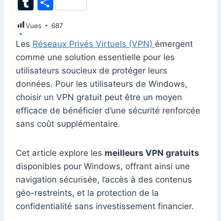
T
P
c
k
at
ai
er
d
s
e
itt
u
ar
Vues
e
687
e
s
l
e
di
s
gr
er
m
ta
b
dI
A
st
t
e
a
Les
Réseaux Privés Virtuels (VPN)
émergent
bl
g
comme une solution essentielle pour les
o
n
p
n
m
r
er
utilisateurs soucieux de protéger leurs
o
p
g
données. Pour les utilisateurs de Windows,
k
er
choisir un VPN gratuit peut être un moyen
efficace de bénéficier d’une sécurité renforcée
sans coût supplémentaire.
Cet article explore les
meilleurs VPN gratuits
disponibles pour Windows, offrant ainsi une
navigation sécurisée, l’accès à des contenus
géo-restreints, et la protection de la
confidentialité sans investissement financier.