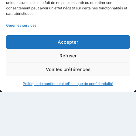
uniques sur ce site. Le fait de ne pas consentir ou de retirer son
Politique éditoriale
consentement peut avoir un effet négatif sur certaines fonctonnalités et
caractéristiques.
Méthodologie de test
Transparence et affiliation
Gérer les services
CritiquePlus dans les médias
Accepter
LIENS UTILES
Refuser
Contactez-nous
Voir les préférences
Mentions légales
Politique de confidentialité
Politique de confidentialité
À propos de CritiquePlus
Partenariats et collaborations
Politique de confidentialité
Conditions d’utilisation