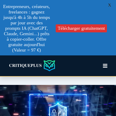
X
Entrepreneurs, créateurs,
freelances : gagnez
jusqu'à 4h à 5h du temps
par jour avec des
prompts IA (ChatGPT,
Télécharger gratuitement
Claude, Gemini...) prêts
à copier-coller. Offre
gratuite aujourd'hui
(Valeur = 97 €)
Aller
au
contenu