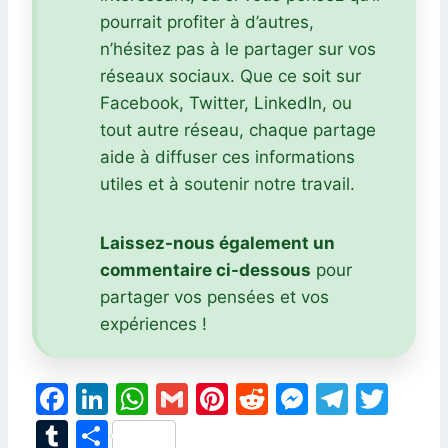
pourrait profiter à d’autres,
n’hésitez pas à le partager sur vos
réseaux sociaux. Que ce soit sur
Facebook, Twitter, LinkedIn, ou
tout autre réseau, chaque partage
aide à diffuser ces informations
utiles et à soutenir notre travail.
Laissez-nous également un
commentaire ci-dessous
pour
partager vos pensées et vos
expériences !
F
Li
W
G
Pi
R
M
T
T
a
n
h
m
nt
e
e
el
w
T
P