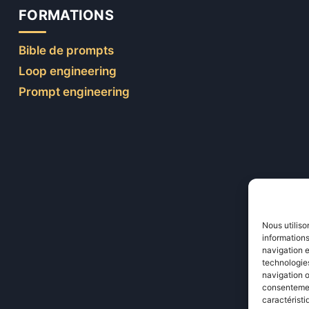
FORMATIONS
Bible de prompts
Loop engineering
Prompt engineering
Nous utiliso
informations
navigation e
technologies
navigation o
consentement
caractéristi