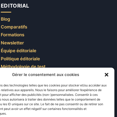
EDITORIAL
Blog
Comparatifs
Formations
Newsletter
Équipe éditoriale
Politique éditoriale
Méthodologie de test
Transparence et affiliation
Gérer le consentement aux cookies
CritiquePlus dans les médias
ns des technologies telles que les cookies pour stocker et/ou accéder aux
 relatives aux appareils. Nous le faisons pour améliorer l’expérience de
t pour afficher des publicités (non-)personnalisées. Consentir à ces
LIENS UTILES
 nous autorisera à traiter des données telles que le comportement de
u les ID uniques sur ce site. Le fait de ne pas consentir ou de retirer son
 peut avoir un effet négatif sur certaines fonctonnalités et
Contactez-nous
ques.