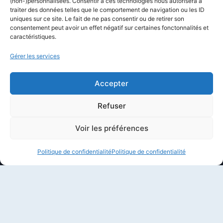
(non-)personnalisées. Consentir à ces technologies nous autorisera à
Équipe éditoriale
traiter des données telles que le comportement de navigation ou les ID
uniques sur ce site. Le fait de ne pas consentir ou de retirer son
Politique éditoriale
consentement peut avoir un effet négatif sur certaines fonctonnalités et
caractéristiques.
Méthodologie de test
Transparence et affiliation
Gérer les services
CritiquePlus dans les médias
Accepter
LIENS UTILES
Refuser
Contactez-nous
Voir les préférences
Mentions légales
Politique de confidentialité
Politique de confidentialité
À propos de CritiquePlus
Partenariats et collaborations
Politique de confidentialité
Conditions d’utilisation