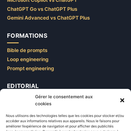
Microsoft Copilot vs ChatGPT
ChatGPT Go vs ChatGPT Plus
Gemini Advanced vs ChatGPT Plus
FORMATIONS
Bible de prompts
Loop engineering
Prompt engineering
EDITORIAL
Gérer le consentement aux
Blog
cookies
Comparatifs
Nous utilisons des technologies telles que les cookies pour stocker et/ou
Formations
accéder aux informations relatives aux appareils. Nous le faisons pour
améliorer l’expérience de navigation et pour afficher des publicités
Newsletter