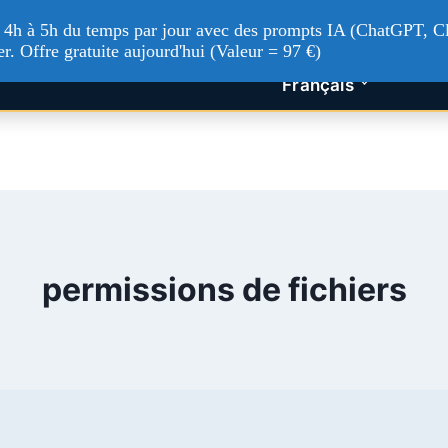
tualités Tech
Intelligence artificielle
Nos service
'à 4h à 5h du temps par jour avec des prompts IA (ChatGPT, Cl
er. Offre gratuite aujourd'hui (Valeur = 97 €)
Français
permissions de fichiers