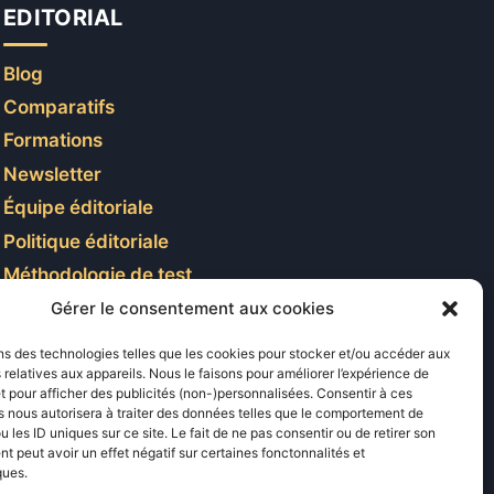
EDITORIAL
Blog
Comparatifs
Formations
Newsletter
Équipe éditoriale
Politique éditoriale
Méthodologie de test
Transparence et affiliation
Gérer le consentement aux cookies
CritiquePlus dans les médias
ns des technologies telles que les cookies pour stocker et/ou accéder aux
 relatives aux appareils. Nous le faisons pour améliorer l’expérience de
t pour afficher des publicités (non-)personnalisées. Consentir à ces
LIENS UTILES
 nous autorisera à traiter des données telles que le comportement de
u les ID uniques sur ce site. Le fait de ne pas consentir ou de retirer son
 peut avoir un effet négatif sur certaines fonctonnalités et
Contactez-nous
ques.