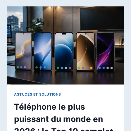
IPHONE
EN
2026
?
AVANTAGES,
LIMITES
ET
CONSEILS
AVANT
DE
CHOISIR
ASTUCES ET SOLUTIONS
Téléphone le plus
puissant du monde en