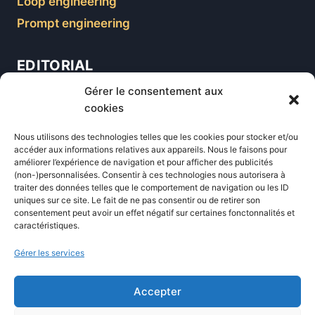
Loop engineering
Prompt engineering
EDITORIAL
Gérer le consentement aux
Blog
cookies
Comparatifs
Nous utilisons des technologies telles que les cookies pour stocker et/ou
Formations
accéder aux informations relatives aux appareils. Nous le faisons pour
améliorer l’expérience de navigation et pour afficher des publicités
Newsletter
(non-)personnalisées. Consentir à ces technologies nous autorisera à
Équipe éditoriale
traiter des données telles que le comportement de navigation ou les ID
uniques sur ce site. Le fait de ne pas consentir ou de retirer son
Politique éditoriale
consentement peut avoir un effet négatif sur certaines fonctonnalités et
caractéristiques.
Méthodologie de test
Transparence et affiliation
Gérer les services
CritiquePlus dans les médias
Accepter
LIENS UTILES