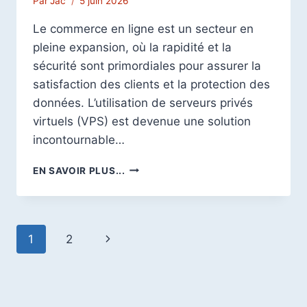
Par
Jac
5 juin 2026
Le commerce en ligne est un secteur en
pleine expansion, où la rapidité et la
sécurité sont primordiales pour assurer la
satisfaction des clients et la protection des
données. L’utilisation de serveurs privés
virtuels (VPS) est devenue une solution
incontournable…
SÉCURISATION
EN SAVOIR PLUS...
ET
OPTIMISATION
DE
VPS
Navigation
Page
1
2
POUR
L’E-
de
suivante
COMMERCE
page