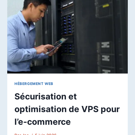
(SSD)
:
UN
CHANGEMENT
PARADIGMATIQUE
DANS
LE
STOCKAGE
DE
DONNÉES
HÉBERGEMENT WEB
Sécurisation et
optimisation de VPS pour
l’e-commerce