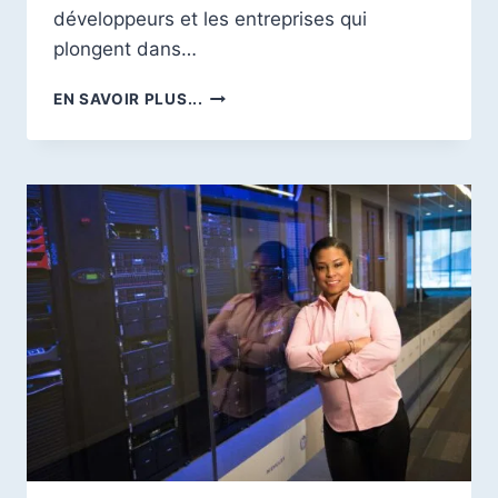
développeurs et les entreprises qui
plongent dans…
VPS
EN SAVOIR PLUS...
ET
BLOCKCHAIN
:
8
AVANTAGES
D’INTÉGRER
LES
VPS
ET
LE
BLOCKCHAIN