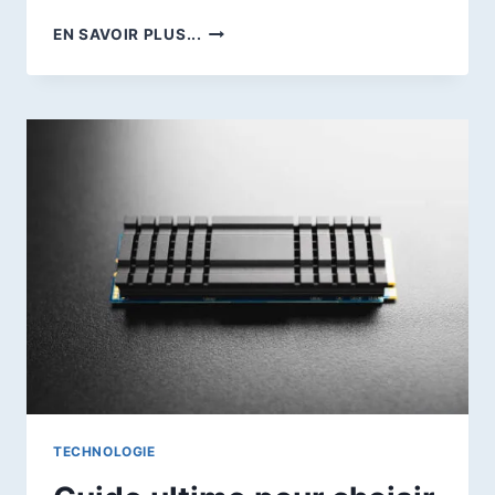
QU’EST-
EN SAVOIR PLUS...
CE
QU’UN
HÉBERGEMENT
WEB
DÉDIÉ
?
AVANTAGES
ET
INCONVÉNIENTS
TECHNOLOGIE