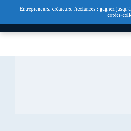
Technologie
Ac
Entrepreneurs, créateurs, freelances : gagnez jusqu
copier-coll
Aller
au
contenu