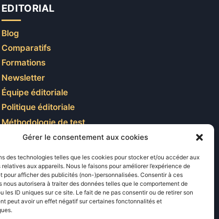
EDITORIAL
Blog
Comparatifs
Formations
Newsletter
Équipe éditoriale
Politique éditoriale
Méthodologie de test
Transparence et affiliation
Gérer le consentement aux cookies
CritiquePlus dans les médias
ns des technologies telles que les cookies pour stocker et/ou accéder aux
 relatives aux appareils. Nous le faisons pour améliorer l’expérience de
t pour afficher des publicités (non-)personnalisées. Consentir à ces
LIENS UTILES
 nous autorisera à traiter des données telles que le comportement de
u les ID uniques sur ce site. Le fait de ne pas consentir ou de retirer son
 peut avoir un effet négatif sur certaines fonctonnalités et
Contactez-nous
ques.