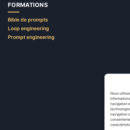
FORMATIONS
Bible de prompts
Loop engineering
Prompt engineering
Nous utiliso
informations
navigation e
technologies
navigation o
consentement
caractéristi