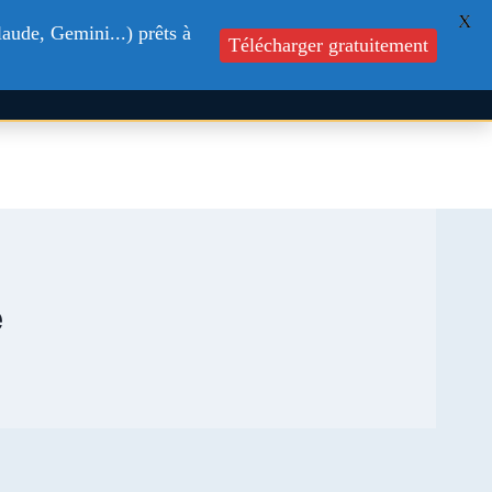
X
s
Formations
Blog
Contactez-nous
aude, Gemini...) prêts à
Télécharger gratuitement
e