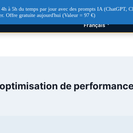
tualités Tech
Intelligence artificielle
Nos service
'à 4h à 5h du temps par jour avec des prompts IA (ChatGPT, Cl
er. Offre gratuite aujourd'hui (Valeur = 97 €)
Français
optimisation de performanc