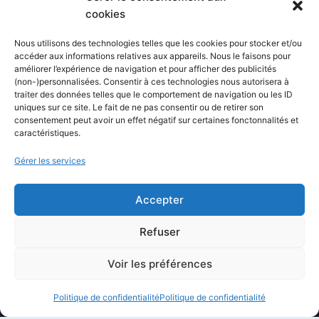
Blog
cookies
Comparatifs
Nous utilisons des technologies telles que les cookies pour stocker et/ou
Formations
accéder aux informations relatives aux appareils. Nous le faisons pour
améliorer l’expérience de navigation et pour afficher des publicités
Newsletter
(non-)personnalisées. Consentir à ces technologies nous autorisera à
Équipe éditoriale
traiter des données telles que le comportement de navigation ou les ID
uniques sur ce site. Le fait de ne pas consentir ou de retirer son
Politique éditoriale
consentement peut avoir un effet négatif sur certaines fonctonnalités et
caractéristiques.
Méthodologie de test
Transparence et affiliation
Gérer les services
CritiquePlus dans les médias
Accepter
LIENS UTILES
Refuser
Contactez-nous
Voir les préférences
Mentions légales
Politique de confidentialité
Politique de confidentialité
À propos de CritiquePlus