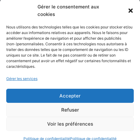
Gérer le consentement aux
Blog
cookies
Comparatifs
Nous utilisons des technologies telles que les cookies pour stocker et/ou
Formations
accéder aux informations relatives aux appareils. Nous le faisons pour
améliorer l’expérience de navigation et pour afficher des publicités
Newsletter
(non-)personnalisées. Consentir à ces technologies nous autorisera à
Équipe éditoriale
traiter des données telles que le comportement de navigation ou les ID
uniques sur ce site. Le fait de ne pas consentir ou de retirer son
Politique éditoriale
consentement peut avoir un effet négatif sur certaines fonctonnalités et
caractéristiques.
Méthodologie de test
Transparence et affiliation
Gérer les services
CritiquePlus dans les médias
Accepter
LIENS UTILES
Refuser
Contactez-nous
Voir les préférences
Mentions légales
Politique de confidentialité
Politique de confidentialité