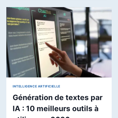
:
COMMENT
UTILISER
L’ANCIEN
LE
CHAT
SANS
PAYER
EN
2026
INTELLIGENCE ARTIFICIELLE
Génération de textes par
IA : 10 meilleurs outils à