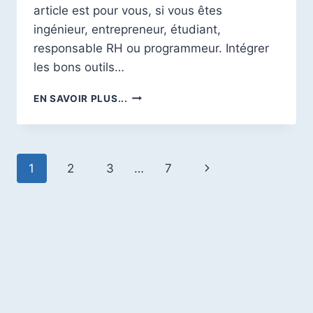
article est pour vous, si vous êtes
ingénieur, entrepreneur, étudiant,
responsable RH ou programmeur. Intégrer
les bons outils…
🔟
EN SAVOIR PLUS...
OUTILS
D’IA
INCONTOURNABLES
EN
Navigation
Page
1
2
3
…
7
2026
:
de
suivante
LE
GUIDE
page
POUR
LES
PROFESSIONNELS