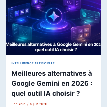
POUR
RÉDIGER
UN
MÉMOIRE
OU
UNE
THÈSE
EN
2026
SANS
PLAGIAT
INTELLIGENCE ARTIFICIELLE
Meilleures alternatives à
Google Gemini en 2026 :
quel outil IA choisir ?
Par
Girus
5 juin 2026