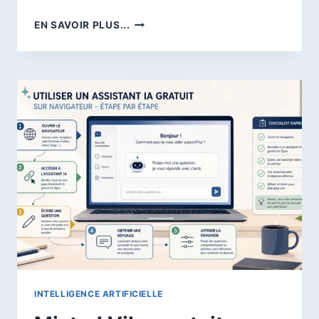
REPLIT
EN SAVOIR PLUS...
:
AVIS
COMPLET
2026
SUR
L’IDE
CLOUD
IA,
AGENT
4
ET
SES
ALTERNATIVES
INTELLIGENCE ARTIFICIELLE