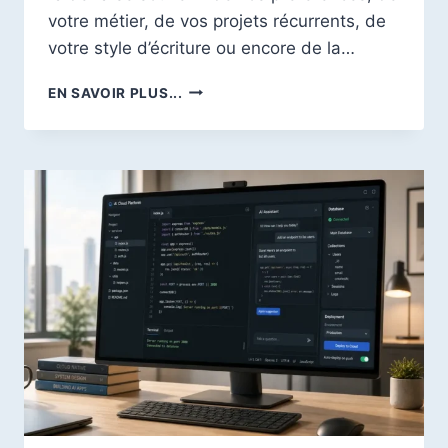
votre métier, de vos projets récurrents, de
votre style d’écriture ou encore de la…
MÉMOIRE
EN SAVOIR PLUS...
CHATGPT
:
COMMENT
LA
GÉRER,
LA
SUPPRIMER
ET
AMÉLIORER
VOS
CONVERSATIONS