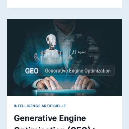
MEILLEURES
ALTERNATIVES
À
CHATGPT
À
UTILISER
EN
2026
INTELLIGENCE ARTIFICIELLE
Generative Engine