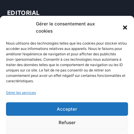
EDITORIAL
Gérer le consentement aux
Blog
cookies
Comparatifs
Nous utilisons des technologies telles que les cookies pour stocker et/ou
Formations
accéder aux informations relatives aux appareils. Nous le faisons pour
améliorer l’expérience de navigation et pour afficher des publicités
Newsletter
(non-)personnalisées. Consentir à ces technologies nous autorisera à
Équipe éditoriale
traiter des données telles que le comportement de navigation ou les ID
uniques sur ce site. Le fait de ne pas consentir ou de retirer son
Politique éditoriale
consentement peut avoir un effet négatif sur certaines fonctonnalités et
caractéristiques.
Méthodologie de test
Transparence et affiliation
Gérer les services
CritiquePlus dans les médias
Accepter
LIENS UTILES
Refuser