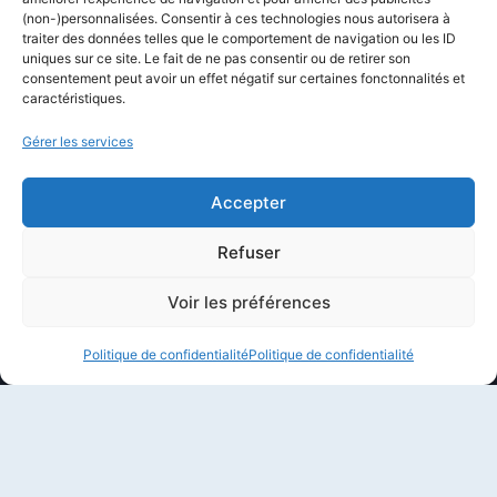
Newsletter
(non-)personnalisées. Consentir à ces technologies nous autorisera à
Équipe éditoriale
traiter des données telles que le comportement de navigation ou les ID
uniques sur ce site. Le fait de ne pas consentir ou de retirer son
Politique éditoriale
consentement peut avoir un effet négatif sur certaines fonctonnalités et
caractéristiques.
Méthodologie de test
Transparence et affiliation
Gérer les services
CritiquePlus dans les médias
Accepter
LIENS UTILES
Refuser
Contactez-nous
Voir les préférences
Mentions légales
Politique de confidentialité
Politique de confidentialité
À propos de CritiquePlus
Partenariats et collaborations
Politique de confidentialité
Conditions d’utilisation