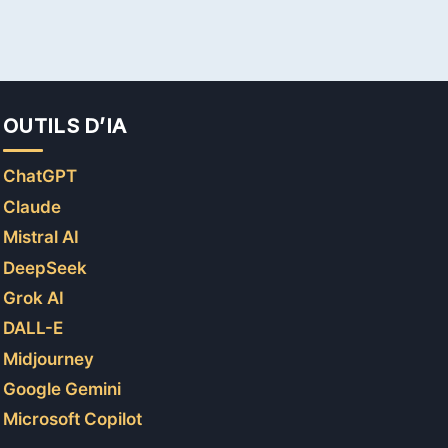
GEMINI,
L’IA
DE
GOOGLE
SUR
LES
OUTILS D’IA
CHROMEBOOK
PLUS
ChatGPT
Claude
Mistral AI
DeepSeek
Grok AI
DALL-E
Midjourney
Google Gemini
Microsoft Copilot