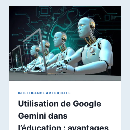
:
DÉFINITION,
FONCTIONNEMENT,
APPLICATIONS
ET
FORMATIONS
EN
2026
INTELLIGENCE ARTIFICIELLE
Utilisation de Google
Gemini dans
l’éducation : avantages