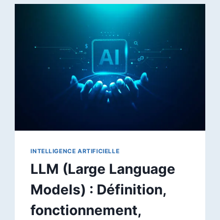
SEO
AVEC
GEMINI
:
MÉTHODE
COMPLÈTE
ET
PROMPTS
PRÊTS
À
L’EMPLOI
INTELLIGENCE ARTIFICIELLE
LLM (Large Language
Models) : Définition,
fonctionnement,