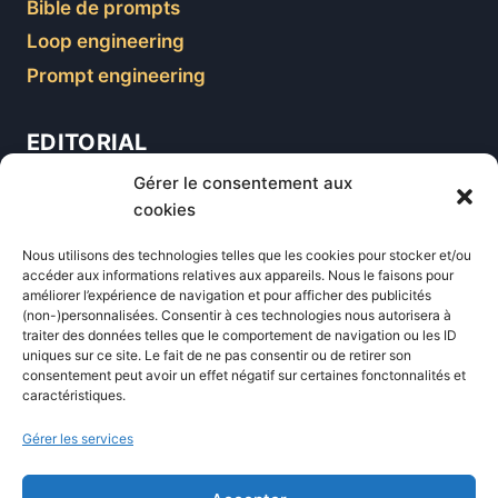
Bible de prompts
Loop engineering
Prompt engineering
EDITORIAL
Gérer le consentement aux
Blog
cookies
Comparatifs
Nous utilisons des technologies telles que les cookies pour stocker et/ou
Formations
accéder aux informations relatives aux appareils. Nous le faisons pour
améliorer l’expérience de navigation et pour afficher des publicités
Newsletter
(non-)personnalisées. Consentir à ces technologies nous autorisera à
Équipe éditoriale
traiter des données telles que le comportement de navigation ou les ID
uniques sur ce site. Le fait de ne pas consentir ou de retirer son
Politique éditoriale
consentement peut avoir un effet négatif sur certaines fonctonnalités et
caractéristiques.
Méthodologie de test
Transparence et affiliation
Gérer les services
CritiquePlus dans les médias