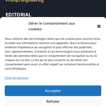
Prompt engineering
EDITORIAL
Gérer le consentement aux
Blog
cookies
Comparatifs
Nous utilisons des technologies telles que les cookies pour stocker et/ou
Formations
accéder aux informations relatives aux appareils. Nous le faisons pour
améliorer l’expérience de navigation et pour afficher des publicités
Newsletter
(non-)personnalisées. Consentir à ces technologies nous autorisera à
Équipe éditoriale
traiter des données telles que le comportement de navigation ou les ID
uniques sur ce site. Le fait de ne pas consentir ou de retirer son
Politique éditoriale
consentement peut avoir un effet négatif sur certaines fonctonnalités et
caractéristiques.
Méthodologie de test
Transparence et affiliation
Gérer les services
CritiquePlus dans les médias
Accepter
LIENS UTILES
Refuser