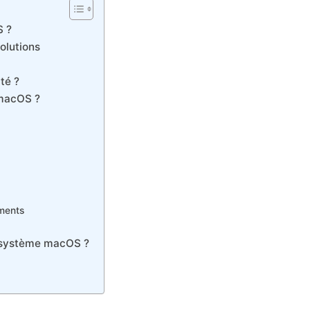
S ?
olutions
té ?
 macOS ?
ements
 système macOS ?