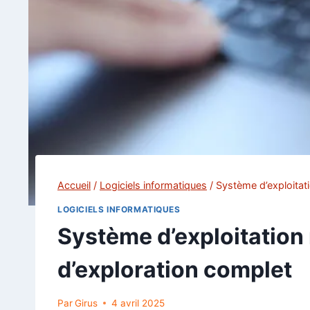
Accueil
/
Logiciels informatiques
/
Système d’exploitat
LOGICIELS INFORMATIQUES
Système d’exploitation
d’exploration complet
Par
Girus
4 avril 2025