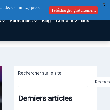
X
aude, Gemini...) prêts à
Télécharger gratuitement
s
Formations
Blog
Contactez-nous
Rechercher sur le site
Recher
Derniers articles