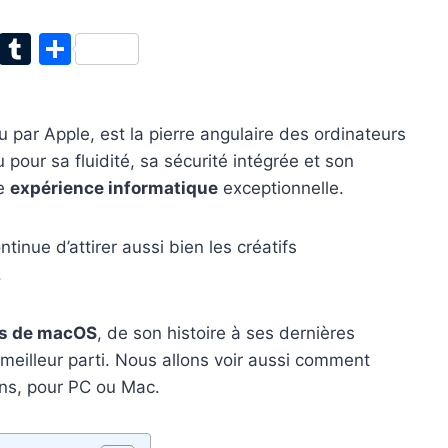
T
T
P
w
u
ar
itt
m
ta
 par Apple, est la pierre angulaire des ordinateurs
er
bl
g
our sa fluidité, sa sécurité intégrée et son
r
er
ne
expérience informatique
exceptionnelle.
tinue d’attirer aussi bien les créatifs
.
rs de macOS
, de son histoire à ses dernières
meilleur parti. Nous allons voir aussi comment
ons, pour PC ou Mac.