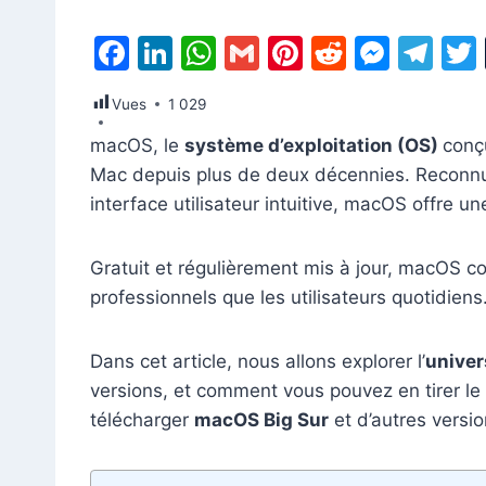
F
Li
W
G
Pi
R
M
T
a
n
h
m
nt
e
e
el
Vues
1 029
c
k
at
ai
er
d
s
e
macOS, le
système d’exploitation (OS)
conçu
e
e
s
l
e
di
s
gr
Mac depuis plus de deux décennies. Reconnu p
b
dI
A
st
t
e
a
interface utilisateur intuitive, macOS offre u
o
n
p
n
m
o
p
g
Gratuit et régulièrement mis à jour, macOS con
k
er
professionnels que les utilisateurs quotidiens
Dans cet article, nous allons explorer l’
unive
versions, et comment vous pouvez en tirer le 
télécharger
macOS Big Sur
et d’autres versi