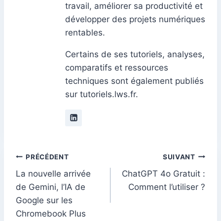
travail, améliorer sa productivité et
développer des projets numériques
rentables.
Certains de ses tutoriels, analyses,
comparatifs et ressources
techniques sont également publiés
sur tutoriels.lws.fr.
Navigation
PRÉCÉDENT
SUIVANT
La nouvelle arrivée
ChatGPT 4o Gratuit :
de
de Gemini, l’IA de
Comment l’utiliser ?
l’article
Google sur les
Chromebook Plus