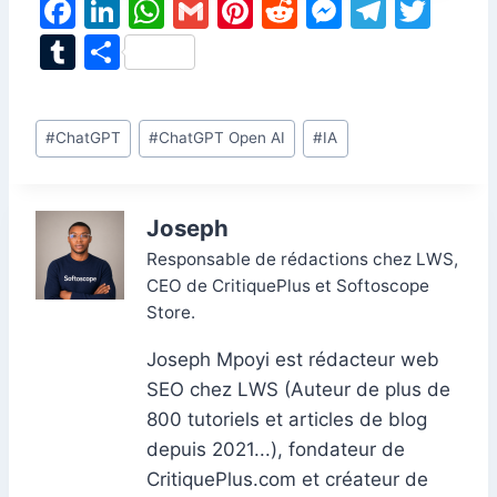
F
Li
W
G
Pi
R
M
T
T
a
n
h
m
nt
e
e
el
w
T
P
c
k
at
ai
er
d
s
e
itt
u
ar
e
e
s
l
e
di
s
gr
er
m
ta
Étiquettes
#
ChatGPT
#
ChatGPT Open AI
#
IA
b
dI
A
st
t
e
a
bl
g
de
o
n
p
n
m
r
er
la
o
p
g
publication :
Joseph
k
er
Responsable de rédactions chez LWS,
CEO de CritiquePlus et Softoscope
Store.
Joseph Mpoyi est rédacteur web
SEO chez LWS (Auteur de plus de
800 tutoriels et articles de blog
depuis 2021...), fondateur de
CritiquePlus.com et créateur de