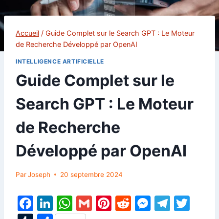
Accueil
/
Guide Complet sur le Search GPT : Le Moteur
de Recherche Développé par OpenAI
INTELLIGENCE ARTIFICIELLE
Guide Complet sur le
Search GPT : Le Moteur
de Recherche
Développé par OpenAI
Par
Joseph
20 septembre 2024
F
Li
W
G
Pi
R
M
T
T
a
n
h
m
nt
e
e
el
w