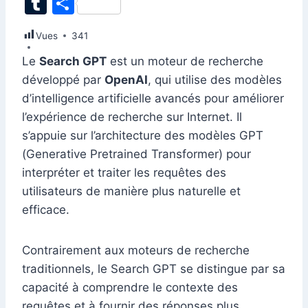
T
P
c
k
at
ai
er
d
s
e
itt
u
ar
Vues
e
341
e
s
l
e
di
s
gr
er
m
ta
b
dI
A
st
t
e
a
Le
Search GPT
est un moteur de recherche
bl
g
développé par
OpenAI
, qui utilise des modèles
o
n
p
n
m
r
er
d’intelligence artificielle avancés pour améliorer
o
p
g
l’expérience de recherche sur Internet. Il
k
er
s’appuie sur l’architecture des modèles GPT
(Generative Pretrained Transformer) pour
interpréter et traiter les requêtes des
utilisateurs de manière plus naturelle et
efficace.
Contrairement aux moteurs de recherche
traditionnels, le Search GPT se distingue par sa
capacité à comprendre le contexte des
requêtes et à fournir des réponses plus