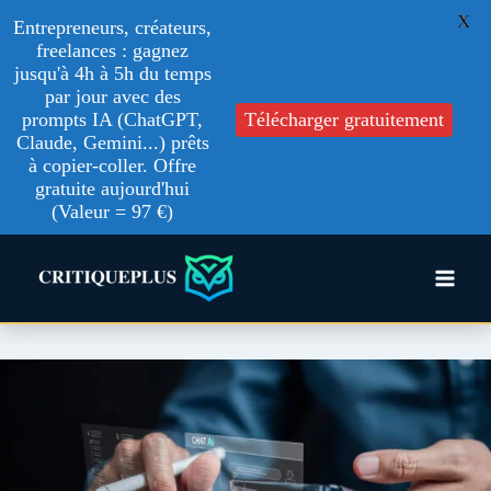
X
Entrepreneurs, créateurs,
freelances : gagnez
jusqu'à 4h à 5h du temps
par jour avec des
prompts IA (ChatGPT,
Télécharger gratuitement
Claude, Gemini...) prêts
à copier-coller. Offre
gratuite aujourd'hui
(Valeur = 97 €)
Aller
au
contenu