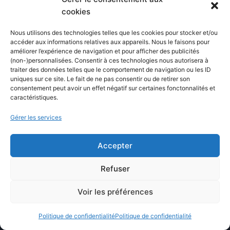
cookies
Mistral AI
DeepSeek
Nous utilisons des technologies telles que les cookies pour stocker et/ou
accéder aux informations relatives aux appareils. Nous le faisons pour
Grok AI
améliorer l’expérience de navigation et pour afficher des publicités
DALL-E
(non-)personnalisées. Consentir à ces technologies nous autorisera à
traiter des données telles que le comportement de navigation ou les ID
Midjourney
uniques sur ce site. Le fait de ne pas consentir ou de retirer son
consentement peut avoir un effet négatif sur certaines fonctonnalités et
Google Gemini
caractéristiques.
Microsoft Copilot
Gérer les services
Accepter
CATEGORIES
Refuser
Intelligence artificielle
Voir les préférences
Astuces et solutions
Technologie
Politique de confidentialité
Politique de confidentialité
Logiciels informatiques