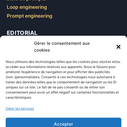
Loop engineering
Prompt engineering
EDITORIAL
Gérer le consentement aux
Blog
cookies
Comparatifs
Nous utilisons des technologies telles que les cookies pour stocker et/ou
Formations
accéder aux informations relatives aux appareils. Nous le faisons pour
améliorer l’expérience de navigation et pour afficher des publicités
Newsletter
(non-)personnalisées. Consentir à ces technologies nous autorisera à
Équipe éditoriale
traiter des données telles que le comportement de navigation ou les ID
uniques sur ce site. Le fait de ne pas consentir ou de retirer son
Politique éditoriale
consentement peut avoir un effet négatif sur certaines fonctonnalités et
caractéristiques.
Méthodologie de test
Transparence et affiliation
Gérer les services
CritiquePlus dans les médias
Accepter