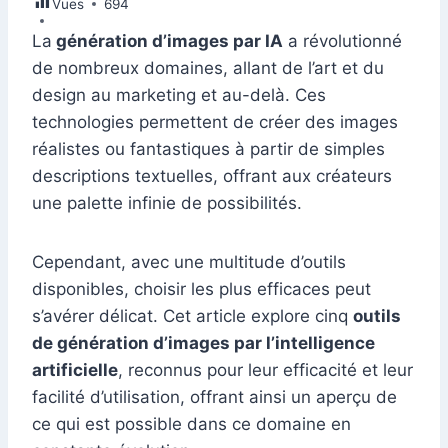
Vues
e
694
e
s
l
e
di
s
gr
er
m
ta
b
dI
A
st
t
e
a
La
génération d’images par IA
a révolutionné
bl
g
de nombreux domaines, allant de l’art et du
o
n
p
n
m
r
er
design au marketing et au-delà. Ces
o
p
g
technologies permettent de créer des images
k
er
réalistes ou fantastiques à partir de simples
descriptions textuelles, offrant aux créateurs
une palette infinie de possibilités.
Cependant, avec une multitude d’outils
disponibles, choisir les plus efficaces peut
s’avérer délicat. Cet article explore cinq
outils
de génération d’images par l’intelligence
artificielle
, reconnus pour leur efficacité et leur
facilité d’utilisation, offrant ainsi un aperçu de
ce qui est possible dans ce domaine en