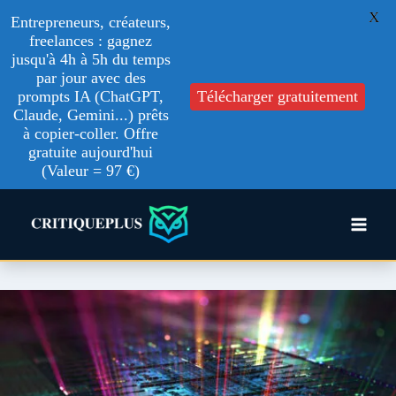
X
Entrepreneurs, créateurs,
freelances : gagnez
jusqu'à 4h à 5h du temps
par jour avec des
prompts IA (ChatGPT,
Télécharger gratuitement
Claude, Gemini...) prêts
à copier-coller. Offre
gratuite aujourd'hui
(Valeur = 97 €)
Aller
au
contenu