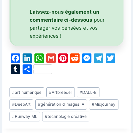
Laissez-nous également un
commentaire ci-dessous
pour
partager vos pensées et vos
expériences !
F
Li
W
G
Pi
R
M
T
T
a
n
h
m
nt
e
e
el
w
T
P
c
k
at
ai
er
d
s
e
itt
u
ar
e
e
s
l
e
di
s
gr
er
m
ta
Étiquettes
#
art numérique
#
Artbreeder
#
DALL-E
b
dI
A
st
t
e
a
bl
g
de
o
n
p
n
m
r
er
#
DeepArt
#
génération d'images IA
#
Midjourney
la
o
p
g
publication :
#
Runway ML
#
technologie créative
k
er