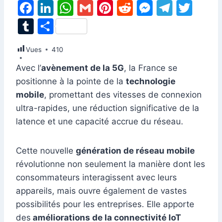
F
Li
W
G
Pi
R
M
T
T
a
n
h
m
nt
e
e
el
w
T
P
c
k
at
ai
er
d
s
e
itt
u
ar
Vues
e
410
e
s
l
e
di
s
gr
er
m
ta
b
dI
A
st
t
e
a
Avec l’
avènement de la 5G
, la France se
bl
g
positionne à la pointe de la
technologie
o
n
p
n
m
r
er
mobile
, promettant des vitesses de connexion
o
p
g
ultra-rapides, une réduction significative de la
k
er
latence et une capacité accrue du réseau.
Cette nouvelle
génération de réseau mobile
révolutionne non seulement la manière dont les
consommateurs interagissent avec leurs
appareils, mais ouvre également de vastes
possibilités pour les entreprises. Elle apporte
des
améliorations de la connectivité IoT