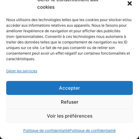
Blog
cookies
Comparatifs
Nous utilisons des technologies telles que les cookies pour stocker et/ou
Formations
accéder aux informations relatives aux appareils. Nous le faisons pour
améliorer l’expérience de navigation et pour afficher des publicités
Newsletter
(non-)personnalisées. Consentir à ces technologies nous autorisera à
Équipe éditoriale
traiter des données telles que le comportement de navigation ou les ID
uniques sur ce site. Le fait de ne pas consentir ou de retirer son
Politique éditoriale
consentement peut avoir un effet négatif sur certaines fonctonnalités et
caractéristiques.
Méthodologie de test
Transparence et affiliation
Gérer les services
CritiquePlus dans les médias
Accepter
LIENS UTILES
Refuser
Contactez-nous
Voir les préférences
Mentions légales
Politique de confidentialité
Politique de confidentialité
À propos de CritiquePlus