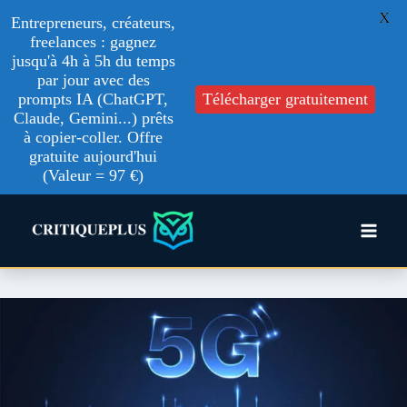
X
Entrepreneurs, créateurs,
freelances : gagnez
jusqu'à 4h à 5h du temps
par jour avec des
prompts IA (ChatGPT,
Télécharger gratuitement
Claude, Gemini...) prêts
à copier-coller. Offre
gratuite aujourd'hui
(Valeur = 97 €)
Aller
au
contenu