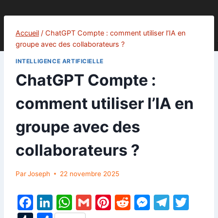
Accueil
/
ChatGPT Compte : comment utiliser l’IA en
groupe avec des collaborateurs ?
INTELLIGENCE ARTIFICIELLE
ChatGPT Compte :
comment utiliser l’IA en
groupe avec des
collaborateurs ?
Par
Joseph
22 novembre 2025
F
Li
W
G
Pi
R
M
T
T
a
n
h
m
nt
e
e
el
w