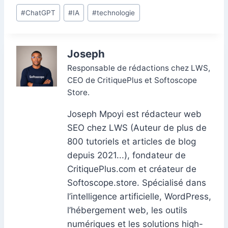
e
e
s
l
e
di
s
gr
er
m
ta
Étiquettes
#
ChatGPT
#
IA
#
technologie
b
dI
A
st
t
e
a
bl
g
de
o
n
p
n
m
r
er
la
o
p
g
publication :
Joseph
k
er
Responsable de rédactions chez LWS,
CEO de CritiquePlus et Softoscope
Store.
Joseph Mpoyi est rédacteur web
SEO chez LWS (Auteur de plus de
800 tutoriels et articles de blog
depuis 2021...), fondateur de
CritiquePlus.com et créateur de
Softoscope.store. Spécialisé dans
l’intelligence artificielle, WordPress,
l’hébergement web, les outils
numériques et les solutions high-