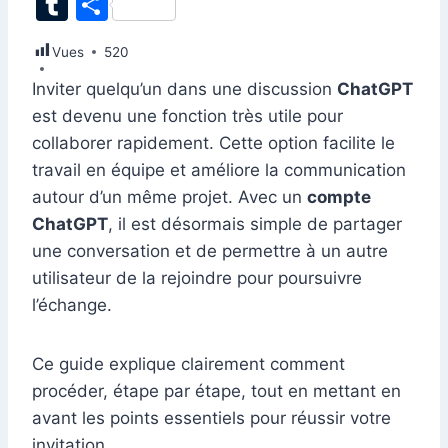
T
P
c
k
at
ai
er
d
s
e
itt
u
ar
Vues
e
520
e
s
l
e
di
s
gr
er
m
ta
b
dI
A
st
t
e
a
Inviter quelqu’un dans une discussion
ChatGPT
bl
g
est devenu une fonction très utile pour
o
n
p
n
m
r
er
collaborer rapidement. Cette option facilite le
o
p
g
travail en équipe et améliore la communication
k
er
autour d’un même projet. Avec un
compte
ChatGPT
, il est désormais simple de partager
une conversation et de permettre à un autre
utilisateur de la rejoindre pour poursuivre
l’échange.
Ce guide explique clairement comment
procéder, étape par étape, tout en mettant en
avant les points essentiels pour réussir votre
invitation.