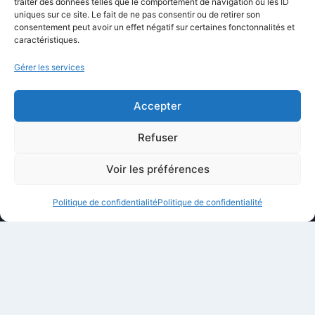
Équipe éditoriale
traiter des données telles que le comportement de navigation ou les ID
uniques sur ce site. Le fait de ne pas consentir ou de retirer son
Politique éditoriale
consentement peut avoir un effet négatif sur certaines fonctonnalités et
caractéristiques.
Méthodologie de test
Transparence et affiliation
Gérer les services
CritiquePlus dans les médias
Accepter
LIENS UTILES
Refuser
Contactez-nous
Voir les préférences
Mentions légales
Politique de confidentialité
Politique de confidentialité
À propos de CritiquePlus
Partenariats et collaborations
Politique de confidentialité
Conditions d’utilisation