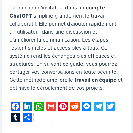
La fonction d’invitation dans un
compte
ChatGPT
simplifie grandement le travail
collaboratif. Elle permet d’ajouter rapidement
un utilisateur dans une discussion et
d’améliorer la communication. Les étapes
restent simples et accessibles à tous. Ce
système rend les échanges plus efficaces et
structurés. En suivant ce guide, vous pourrez
partager vos conversations en toute sécurité.
Cette méthode améliore le
travail en équipe
et
optimise le déroulement de vos projets.
F
Li
W
G
Pi
R
M
T
T
a
n
h
m
nt
e
e
el
w
T
P
c
k
at
ai
er
d
s
e
itt
u
ar