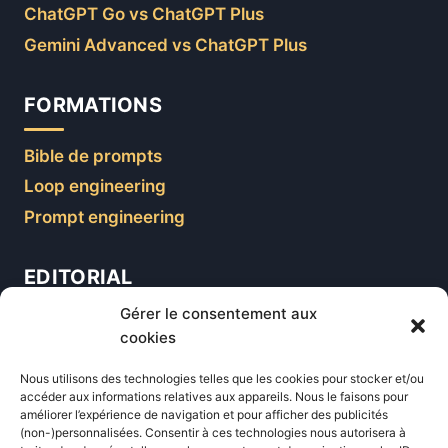
ChatGPT Go vs ChatGPT Plus
Gemini Advanced vs ChatGPT Plus
FORMATIONS
Bible de prompts
Loop engineering
Prompt engineering
EDITORIAL
Gérer le consentement aux
Blog
cookies
Comparatifs
Nous utilisons des technologies telles que les cookies pour stocker et/ou
Formations
accéder aux informations relatives aux appareils. Nous le faisons pour
améliorer l’expérience de navigation et pour afficher des publicités
Newsletter
(non-)personnalisées. Consentir à ces technologies nous autorisera à