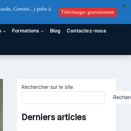
X
aude, Gemini...) prêts à
Télécharger gratuitement
s
Formations
Blog
Contactez-nous
Rechercher sur le site
Recher
Derniers articles