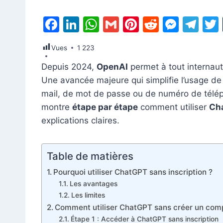
F
Li
W
G
Pi
R
M
T
a
n
h
m
nt
e
e
el
Vues
1 223
c
k
at
ai
er
d
s
e
Depuis 2024,
OpenAI
permet à tout internau
e
e
s
l
e
di
s
gr
Une avancée majeure qui simplifie l’usage de l’
b
dI
A
st
t
e
a
mail, de mot de passe ou de numéro de téléph
o
n
p
n
m
montre
étape par étape
comment utiliser
Cha
o
p
g
explications claires.
k
er
Table de matières
Pourquoi utiliser ChatGPT sans inscription ?
Les avantages
Les limites
Comment utiliser ChatGPT sans créer un com
Étape 1 : Accéder à ChatGPT sans inscription