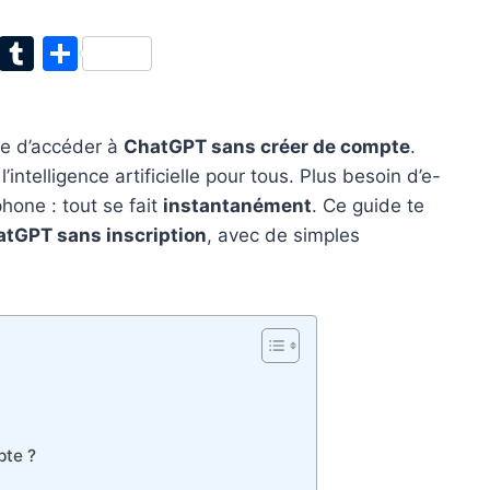
T
T
P
w
u
ar
itt
m
ta
te d’accéder à
ChatGPT sans créer de compte
.
er
bl
g
intelligence artificielle pour tous. Plus besoin d’e-
r
er
one : tout se fait
instantanément
. Ce guide te
tGPT sans inscription
, avec de simples
pte ?