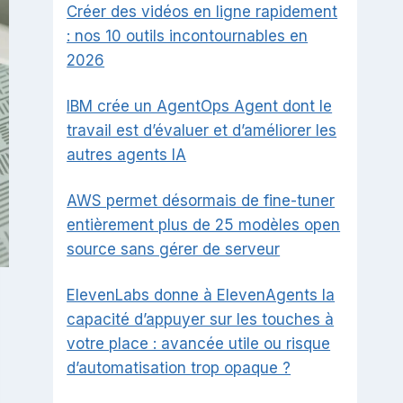
Créer des vidéos en ligne rapidement
: nos 10 outils incontournables en
2026
IBM crée un AgentOps Agent dont le
travail est d’évaluer et d’améliorer les
autres agents IA
AWS permet désormais de fine-tuner
entièrement plus de 25 modèles open
source sans gérer de serveur
ElevenLabs donne à ElevenAgents la
capacité d’appuyer sur les touches à
votre place : avancée utile ou risque
d’automatisation trop opaque ?