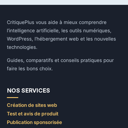
LES
DÉVELOPPEURS
:
10
CritiquePlus vous aide à mieux comprendre
FONCTIONNALITÉS
l’intelligence artificielle, les outils numériques,
ET
OUTILS
WordPress, l’hébergement web et les nouvelles
CLÉS
technologies.
EN
2026
Guides, comparatifs et conseils pratiques pour
faire les bons choix.
NOS SERVICES
Création de sites web
Test et avis de produit
Publication sponsorisée