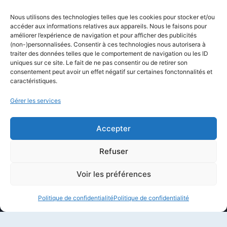
Comparatifs
Nous utilisons des technologies telles que les cookies pour stocker et/ou
Formations
accéder aux informations relatives aux appareils. Nous le faisons pour
améliorer l’expérience de navigation et pour afficher des publicités
Newsletter
(non-)personnalisées. Consentir à ces technologies nous autorisera à
Équipe éditoriale
traiter des données telles que le comportement de navigation ou les ID
uniques sur ce site. Le fait de ne pas consentir ou de retirer son
Politique éditoriale
consentement peut avoir un effet négatif sur certaines fonctonnalités et
caractéristiques.
Méthodologie de test
Transparence et affiliation
Gérer les services
CritiquePlus dans les médias
Accepter
LIENS UTILES
Refuser
Contactez-nous
Voir les préférences
Mentions légales
Politique de confidentialité
Politique de confidentialité
À propos de CritiquePlus
Partenariats et collaborations