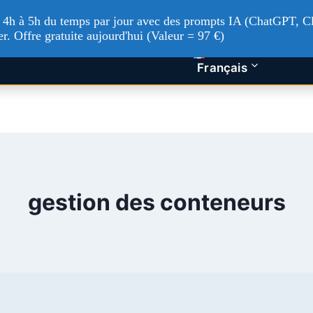
'à 4h à 5h du temps par jour avec des prompts IA (ChatGPT, Cl
tualités Tech
Intelligence artificielle
Nos service
er. Offre gratuite aujourd'hui (Valeur = 97 €)
Français
gestion des conteneurs