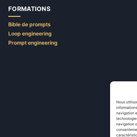
FORMATIONS
Bible de prompts
Loop engineering
Prompt engineering
Nous utiliso
informations
navigation e
technologies
navigation o
consentement
caractéristi