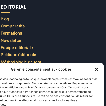
EDITORIAL
Blog
Comparatifs
Formations
Newsletter
Équipe éditoriale
Politique éditoriale
Méthodologie de test
Transparence et affiliation
Gérer le consentement aux cookies
CritiquePlus dans les médias
ns des technologies telles que les cookies pour stocker et/ou accéder aux
 relatives aux appareils. Nous le faisons pour améliorer l’expérience de
t pour afficher des publicités (non-)personnalisées. Consentir à ces
LIENS UTILES
 nous autorisera à traiter des données telles que le comportement de
u les ID uniques sur ce site. Le fait de ne pas consentir ou de retirer son
 peut avoir un effet négatif sur certaines fonctonnalités et
Contactez-nous
ques.