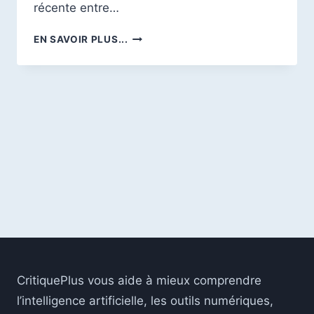
récente entre…
LE
EN SAVOIR PLUS...
PRÉSIDENT
DES
ÉMIRATS
ARABES
UNIS
RENCONTRE
LE
CEO
D’OPENAI
:
UN
PARTENARIAT
STRATÉGIQUE
AUTOUR
DE
L’INTELLIGENCE
CritiquePlus vous aide à mieux comprendre
ARTIFICIELLE
l’intelligence artificielle, les outils numériques,