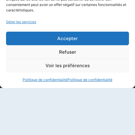
Politique éditoriale
consentement peut avoir un effet négatif sur certaines fonctonnalités et
caractéristiques.
Méthodologie de test
Transparence et affiliation
Gérer les services
CritiquePlus dans les médias
Accepter
LIENS UTILES
Refuser
Contactez-nous
Voir les préférences
Mentions légales
Politique de confidentialité
Politique de confidentialité
À propos de CritiquePlus
Partenariats et collaborations
Politique de confidentialité
Conditions d’utilisation
© 2026 CritiquePlus par
CritiquePlus