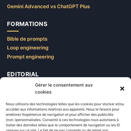
Gemini Advanced vs ChatGPT Plus
FORMATIONS
Bible de prompts
Loop engineering
Prompt engineering
EDITORIAL
Gérer le consentement aux
Blog
cookies
Comparatifs
Nous utilisons des technologies telles que les cookies pour stocker et/ou
Formations
accéder aux informations relatives aux appareils. Nous le faisons pour
améliorer l’expérience de navigation et pour afficher des publicités
Newsletter
(non-)personnalisées. Consentir à ces technologies nous autorisera à
Équipe éditoriale
traiter des données telles que le comportement de navigation ou les ID
uniques sur ce site. Le fait de ne pas consentir ou de retirer son