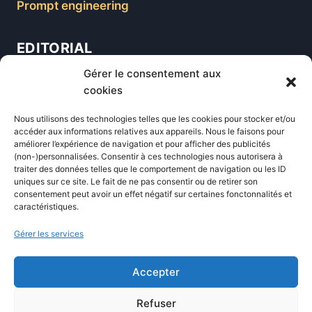
Prompt engineering
EDITORIAL
Gérer le consentement aux
Blog
cookies
Comparatifs
Nous utilisons des technologies telles que les cookies pour stocker et/ou
Formations
accéder aux informations relatives aux appareils. Nous le faisons pour
améliorer l’expérience de navigation et pour afficher des publicités
Newsletter
(non-)personnalisées. Consentir à ces technologies nous autorisera à
Équipe éditoriale
traiter des données telles que le comportement de navigation ou les ID
uniques sur ce site. Le fait de ne pas consentir ou de retirer son
Politique éditoriale
consentement peut avoir un effet négatif sur certaines fonctonnalités et
caractéristiques.
Méthodologie de test
Transparence et affiliation
Gérer les services
CritiquePlus dans les médias
Accepter
LIENS UTILES
Refuser