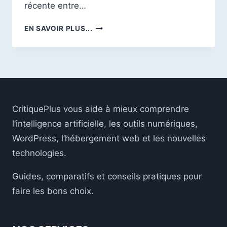
récente entre…
LE
EN SAVOIR PLUS...
PRÉSIDENT
DES
ÉMIRATS
ARABES
UNIS
RENCONTRE
LE
CritiquePlus vous aide à mieux comprendre
CEO
D’OPENAI
l’intelligence artificielle, les outils numériques,
:
WordPress, l’hébergement web et les nouvelles
UN
technologies.
PARTENARIAT
STRATÉGIQUE
AUTOUR
Guides, comparatifs et conseils pratiques pour
DE
faire les bons choix.
L’INTELLIGENCE
ARTIFICIELLE