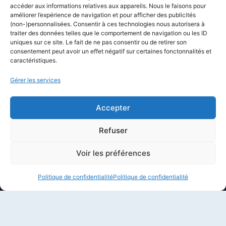
Formations
accéder aux informations relatives aux appareils. Nous le faisons pour
améliorer l’expérience de navigation et pour afficher des publicités
Newsletter
(non-)personnalisées. Consentir à ces technologies nous autorisera à
Équipe éditoriale
traiter des données telles que le comportement de navigation ou les ID
uniques sur ce site. Le fait de ne pas consentir ou de retirer son
Politique éditoriale
consentement peut avoir un effet négatif sur certaines fonctonnalités et
caractéristiques.
Méthodologie de test
Transparence et affiliation
Gérer les services
CritiquePlus dans les médias
Accepter
LIENS UTILES
Refuser
Contactez-nous
Voir les préférences
Mentions légales
Politique de confidentialité
Politique de confidentialité
À propos de CritiquePlus
Partenariats et collaborations
Politique de confidentialité