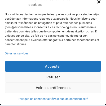
Blog
cookies
Comparatifs
Nous utilisons des technologies telles que les cookies pour stocker et/ou
Formations
accéder aux informations relatives aux appareils. Nous le faisons pour
améliorer l’expérience de navigation et pour afficher des publicités
Newsletter
(non-)personnalisées. Consentir à ces technologies nous autorisera à
Équipe éditoriale
traiter des données telles que le comportement de navigation ou les ID
uniques sur ce site. Le fait de ne pas consentir ou de retirer son
Politique éditoriale
consentement peut avoir un effet négatif sur certaines fonctonnalités et
caractéristiques.
Méthodologie de test
Transparence et affiliation
Gérer les services
CritiquePlus dans les médias
Accepter
LIENS UTILES
Refuser
Contactez-nous
Voir les préférences
Mentions légales
Politique de confidentialité
Politique de confidentialité
À propos de CritiquePlus