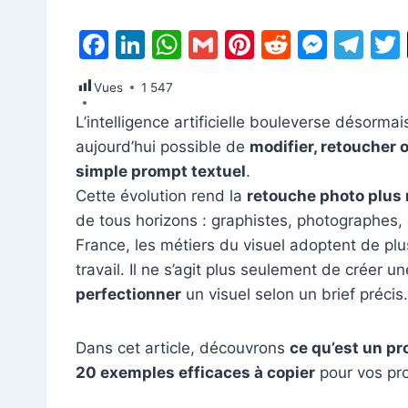
F
Li
W
G
Pi
R
M
T
a
n
h
m
nt
e
e
el
Vues
1 547
c
k
at
ai
er
d
s
e
L’intelligence artificielle bouleverse désormais
e
e
s
l
e
di
s
gr
aujourd’hui possible de
modifier, retoucher 
b
dI
A
st
t
e
a
simple prompt textuel
.
o
n
p
n
m
Cette évolution rend la
retouche photo plus r
o
p
g
de tous horizons : graphistes, photographes,
k
er
France, les métiers du visuel adoptent de pl
travail. Il ne s’agit plus seulement de créer 
perfectionner
un visuel selon un brief précis.
Dans cet article, découvrons
ce qu’est un p
20 exemples efficaces à copier
pour vos pro