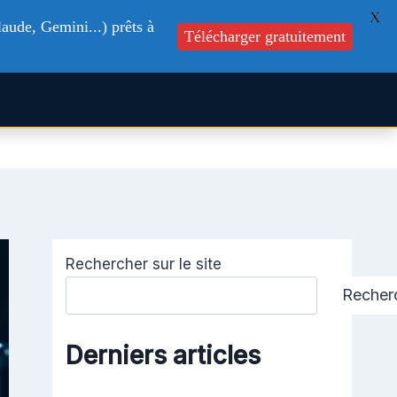
X
aude, Gemini...) prêts à
Télécharger gratuitement
s
Formations
Blog
Contactez-nous
Rechercher sur le site
Recher
Derniers articles