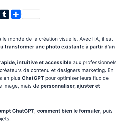
T
T
P
w
u
ar
itt
m
ta
 le monde de la création visuelle. Avec l’IA, il est
er
bl
g
ou transformer une photo existante à partir d’un
r
er
apide, intuitive et accessible
aux professionnels
 créateurs de contenu et designers marketing. En
us en plus
ChatGPT
pour optimiser leurs flux de
une image, mais de
personnaliser, ajuster et
rompt ChatGPT
,
comment bien le formuler
, puis
jets.