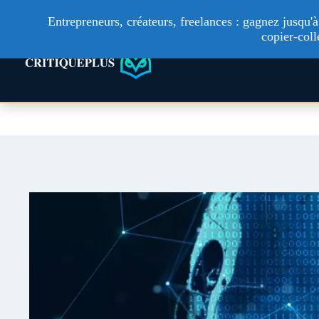
Entrepreneurs, créateurs, freelances : gagnez jusqu
copier-coll
Technologie
Ac
Aller
au
contenu