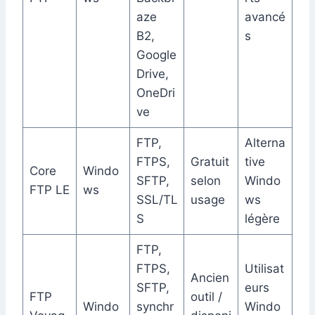
aze
avancé
B2,
s
Google
Drive,
OneDri
ve
FTP,
Alterna
FTPS,
Gratuit
tive
Core
Windo
SFTP,
selon
Windo
FTP LE
ws
SSL/TL
usage
ws
S
légère
FTP,
FTPS,
Utilisat
Ancien
SFTP,
eurs
FTP
outil /
Windo
synchr
Windo