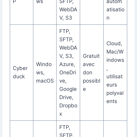
P
ws
SFTP,
autom
WebDA
atisatio
V, S3
n
FTP,
SFTP,
Cloud,
WebDA
Mac/W
V, S3,
Gratuit
indows
Windo
Azure,
avec
Cyber
,
ws,
OneDri
don
duck
utilisat
macOS
ve,
possibl
eurs
Google
e
polyval
Drive,
ents
Dropbo
x
FTP,
SFTP,