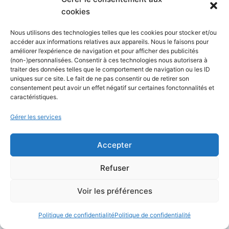
ou S3. Par exemple, WinSCP prend en
cookies
charge FTP, FTPS, SCP, SFTP, WebDAV et
Nous utilisons des technologies telles que les cookies pour stocker et/ou
S3, tandis que Cyberduck couvre de
accéder aux informations relatives aux appareils. Nous le faisons pour
nombreux services de stockage cloud en
améliorer l’expérience de navigation et pour afficher des publicités
(non-)personnalisées. Consentir à ces technologies nous autorisera à
plus des protocoles classiques.
traiter des données telles que le comportement de navigation ou les ID
uniques sur ce site. Le fait de ne pas consentir ou de retirer son
consentement peut avoir un effet négatif sur certaines fonctonnalités et
Le troisième critère est votre
caractéristiques.
environnement serveur. Si vous gérez
Gérer les services
surtout des machines Windows, un client
comme WinSCP peut être très efficace,
Accepter
notamment pour les transferts SFTP,
l’édition de fichiers et l’automatisation. Pour
Refuser
approfondir ce contexte, consultez notre
Voir les préférences
guide pour
maîtriser le serveur Windows
. Si
vous travaillez dans l’écosystème Apple,
Politique de confidentialité
Politique de confidentialité
vous pouvez aussi lire notre guide sur le