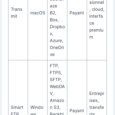
sionnel
aze
Trans
, cloud,
macOS
B2,
Payant
mit
interfa
Box,
ce
Dropbo
premiu
x,
m
Azure,
OneDri
ve
FTP,
FTPS,
SFTP,
WebDA
V,
Entrepr
Amazo
ises,
Smart
Windo
n S3,
transfe
Payant
FTP
ws
Backbl
rts