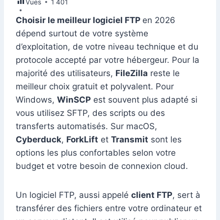
Vues
e
1 401
e
s
l
e
di
s
gr
er
m
ta
b
dI
A
st
t
e
a
Choisir le meilleur logiciel FTP
en 2026
bl
g
dépend surtout de votre système
o
n
p
n
m
r
er
d’exploitation, de votre niveau technique et du
o
p
g
protocole accepté par votre hébergeur. Pour la
k
er
majorité des utilisateurs,
FileZilla
reste le
meilleur choix gratuit et polyvalent. Pour
Windows,
WinSCP
est souvent plus adapté si
vous utilisez SFTP, des scripts ou des
transferts automatisés. Sur macOS,
Cyberduck
,
ForkLift
et
Transmit
sont les
options les plus confortables selon votre
budget et votre besoin de connexion cloud.
Un logiciel FTP, aussi appelé
client FTP
, sert à
transférer des fichiers entre votre ordinateur et