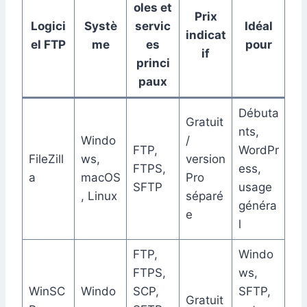
oles et
Prix
Logici
Systè
servic
Idéal
indicat
el FTP
me
es
pour
if
princi
paux
Débuta
Gratuit
nts,
Windo
/
FTP,
WordPr
FileZill
ws,
version
FTPS,
ess,
a
macOS
Pro
SFTP
usage
, Linux
séparé
généra
e
l
FTP,
Windo
FTPS,
ws,
WinSC
Windo
SCP,
SFTP,
Gratuit