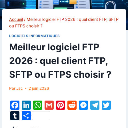
Accueil
/
Meilleur logiciel FTP 2026 : quel client FTP, SFTP
ou FTPS choisir ?
LOGICIELS INFORMATIQUES
Meilleur logiciel FTP
2026 : quel client FTP,
SFTP ou FTPS choisir ?
Par
Jac
2 juin 2026
F
Li
W
G
Pi
R
M
T
T
a
n
h
m
nt
e
e
el
w
T
P
c
k
at
ai
er
d
s
e
itt
u
ar