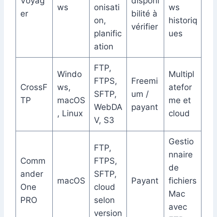
Voyag
disponi
ws
onisati
ws
er
bilité à
on,
historiq
vérifier
planific
ues
ation
FTP,
Windo
Multipl
FTPS,
Freemi
CrossF
ws,
atefor
SFTP,
um /
TP
macOS
me et
WebDA
payant
, Linux
cloud
V, S3
Gestio
FTP,
nnaire
Comm
FTPS,
de
ander
SFTP,
macOS
Payant
fichiers
One
cloud
Mac
PRO
selon
avec
version