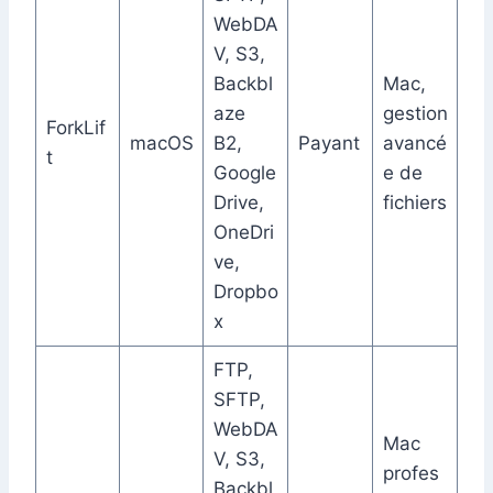
WebDA
V, S3,
Backbl
Mac,
aze
gestion
ForkLif
macOS
B2,
Payant
avancé
t
Google
e de
Drive,
fichiers
OneDri
ve,
Dropbo
x
FTP,
SFTP,
WebDA
Mac
V, S3,
profes
Backbl