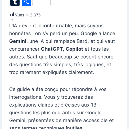
T
P
c
k
at
ai
er
d
s
e
itt
u
ar
Vues
e
2 375
e
s
l
e
di
s
gr
er
m
ta
b
dI
A
st
t
e
a
L’IA devient incontournable, mais soyons
bl
g
honnêtes : on s’y perd un peu. Google a lancé
o
n
p
n
m
r
er
Gemini
, une IA qui remplace Bard, et qui veut
o
p
g
concurrencer
ChatGPT
,
Copilot
et tous les
k
er
autres. Sauf que beaucoup se posent encore
des questions très simples, très logiques, et
trop rarement expliquées clairement.
Ce guide a été conçu pour répondre à vos
interrogations. Vous y trouverez des
explications claires et précises aux 13
questions les plus courantes sur Google
Gemini, présentées de manière accessible et
sans termes techniques inutiles.