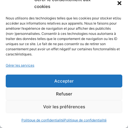
cookies
Enregistrer mon nom, mon e-mail et mon site dans le
navigateur pour mon prochain commentaire.
Nous utilisons des technologies telles que les cookies pour stocker et/ou
accéder aux informations relatives aux appareils. Nous le faisons pour
améliorer l’expérience de navigation et pour afficher des publicités
Oui, ajoutez-moi à votre liste de diffusion.
(non-)personnalisées. Consentir à ces technologies nous autorisera à
traiter des données telles que le comportement de navigation ou les ID
uniques sur ce site. Le fait de ne pas consentir ou de retirer son
consentement peut avoir un effet négatif sur certaines fonctonnalités et
caractéristiques.
Gérer les services
Rechercher sur le site
Accepter
Rechercher
Refuser
Derniers articles
Voir les préférences
Politique de confidentialité
Politique de confidentialité
Créer des vidéos en ligne rapidement : nos 10