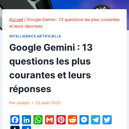
Accueil
/
Google Gemini : 13 questions les plus courantes
et leurs réponses
INTELLIGENCE ARTIFICIELLE
Google Gemini : 13
questions les plus
courantes et leurs
réponses
Par
Joseph
23 août 2025
F
Li
W
G
Pi
R
M
T
T
a
n
h
m
nt
e
e
el
w