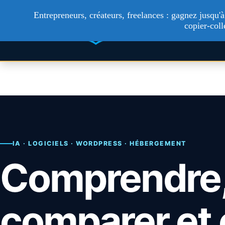
Entrepreneurs, créateurs, freelances : gagnez jusqu
Technologie
Ac
copier-coll
Aller
au
contenu
IA · LOGICIELS · WORDPRESS · HÉBERGEMENT
Comprendre
comparer et 