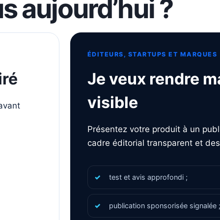
 aujourd’hui ?
ÉDITEURS, STARTUPS ET MARQUES
iré
Je veux rendre m
visible
 avant
Présentez votre produit à un pub
cadre éditorial transparent et des 
test et avis approfondi ;
publication sponsorisée signalée 