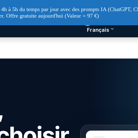
'à 4h à 5h du temps par jour avec des prompts IA (ChatGPT, Cl
tualités Tech
Intelligence artificielle
Nos service
er. Offre gratuite aujourd'hui (Valeur = 97 €)
Français
,
choisir