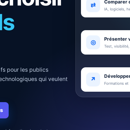
Comparer d
⇄
IA, logiciels,
ls
Présenter v
◎
Test, visibilit
fs pour les publics
Développe
echnologiques qui veulent
↗
Formations et 
es