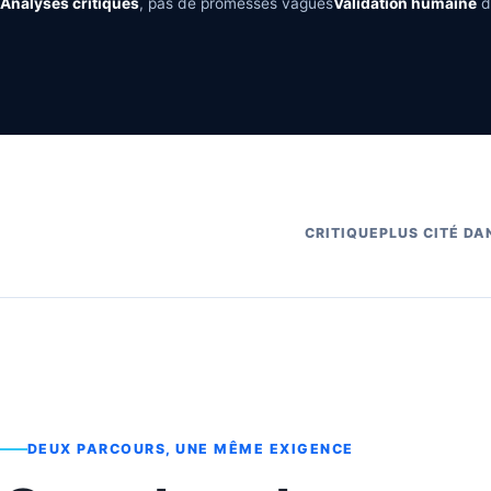
Analyses critiques
, pas de promesses vagues
Validation humaine
d
CRITIQUEPLUS CITÉ DA
DEUX PARCOURS, UNE MÊME EXIGENCE