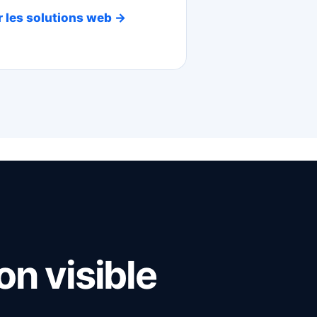
 les solutions web →
on visible