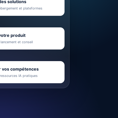
es solutions
 hébergement et plateformes
otre produit
é, lancement et conseil
r vos compétences
ressources IA pratiques