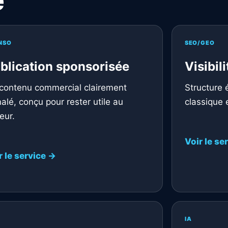
e
NSO
SEO/GEO
blication sponsorisée
Visibil
contenu commercial clairement
Structure 
nalé, conçu pour rester utile au
classique 
eur.
Voir le se
r le service →
IA