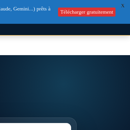
X
aude, Gemini...) prêts à
s
Formations
Blog
Contactez-nous
Télécharger gratuitement