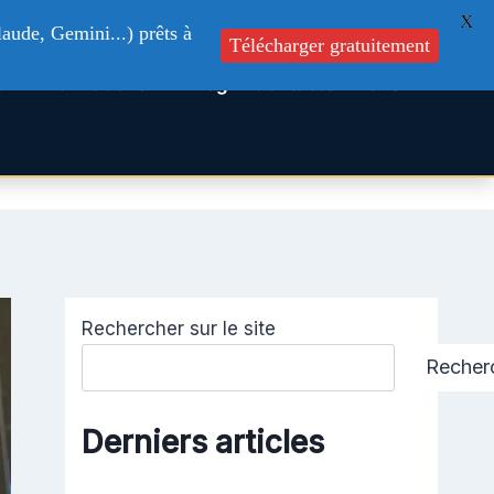
X
aude, Gemini...) prêts à
Télécharger gratuitement
s
Formations
Blog
Contactez-nous
Rechercher sur le site
Recher
Derniers articles