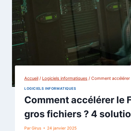
Accueil
/
Logiciels informatiques
/
Comment accélérer le
LOGICIELS INFORMATIQUES
Comment accélérer le F
gros fichiers ? 4 soluti
Par
Girus
24 janvier 2025