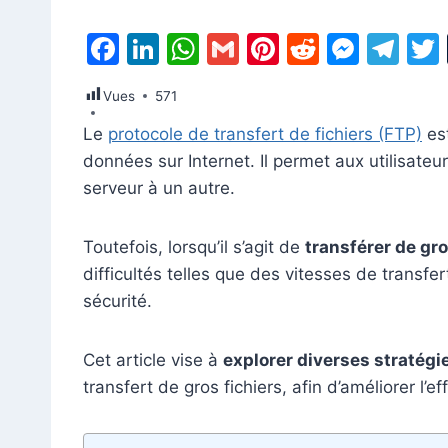
F
Li
W
G
Pi
R
M
T
a
n
h
m
nt
e
e
el
Vues
571
c
k
at
ai
er
d
s
e
Le
protocole de transfert de fichiers (FTP)
est
e
e
s
l
e
di
s
gr
données sur Internet. Il permet aux utilisateu
b
dI
A
st
t
e
a
serveur à un autre.
o
n
p
n
m
o
p
g
Toutefois, lorsqu’il s’agit de
transférer de gro
k
er
difficultés telles que des vitesses de transfe
sécurité.
Cet article vise à
explorer diverses stratégi
transfert de gros fichiers, afin d’améliorer l’ef