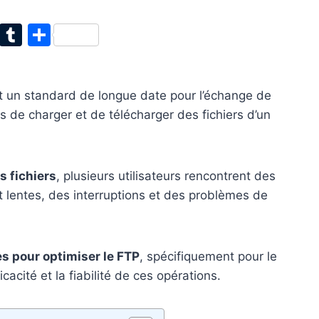
T
T
P
w
u
ar
itt
m
ta
 un standard de longue date pour l’échange de
er
bl
g
rs de charger et de télécharger des fichiers d’un
r
er
s fichiers
, plusieurs utilisateurs rencontrent des
rt lentes, des interruptions et des problèmes de
es pour optimiser le FTP
, spécifiquement pour le
ficacité et la fiabilité de ces opérations.