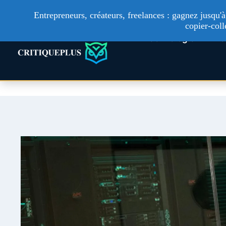
Entrepreneurs, créateurs, freelances : gagnez jusqu
copier-coll
Technologie
Ac
Aller
au
contenu